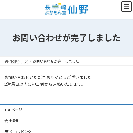
コ
ナ
ン
ビ
テ
ゲ
ン
ー
ツ
シ
へ
ョ
お問い合わせが完了しました
ス
ン
キ
に
ッ
移
プ
動
TOPページ
お問い合わせが完了しました
お問い合わせいただきありがとうございました。
2営業日以内に担当者から連絡いたします。
TOPページ
会社概要
ショッピング