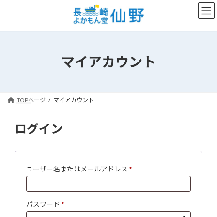
コ
ナ
ン
ビ
テ
ゲ
ン
ー
ツ
シ
へ
ョ
マイアカウント
ス
ン
キ
に
ッ
移
プ
動
TOPページ
マイアカウント
ログイン
必
ユーザー名またはメールアドレス
*
須
必
パスワード
*