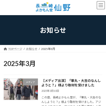
コ
ナ
ン
ビ
テ
ゲ
ン
ー
ツ
シ
へ
ョ
お知らせ
ス
ン
キ
に
ッ
移
プ
動
TOPページ
お知らせ
2025年3月
2025年3月
【メディア出演】「華丸・大吉のなんし
メディア
ようと？」様より取材を受けました
2025年3月10日
この度、長崎よかもん堂が、『華丸・大吉のな
んしようと？』様より取材を受けました。アジ