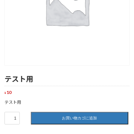
テスト用
10
¥
テスト用
テ
お買い物カゴに追加
ス
ト
用