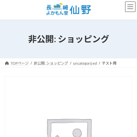
コ
ナ
ン
ビ
テ
ゲ
ン
ー
ツ
シ
へ
ョ
非公開: ショッピング
ス
ン
キ
に
ッ
移
プ
動
TOPページ
非公開: ショッピング
uncategorized
テスト用